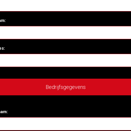
am:
es:
Bedrijfsgegevens
aam: