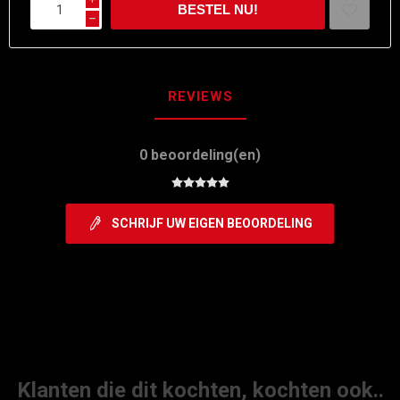
h
REVIEWS
0 beoordeling(en)
SCHRIJF UW EIGEN BEOORDELING
Klanten die dit kochten, kochten ook..