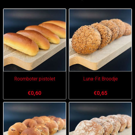
Roomboter pistolet
Luna-Fit Broodje
€0,60
€0,65