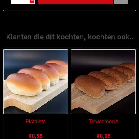
h
Klanten die dit kochten, kochten ook..
Pistolets
Tarwebroodje
€0,55
€0,55