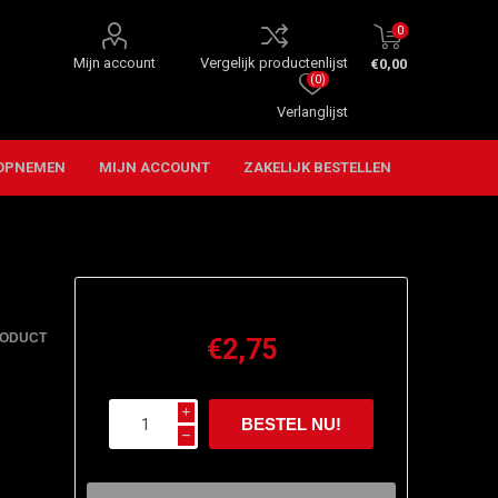
0
Mijn account
Vergelijk productenlijst
€0,00
(0)
Verlanglijst
OPNEMEN
MIJN ACCOUNT
ZAKELIJK BESTELLEN
RODUCT
€2,75
i
h