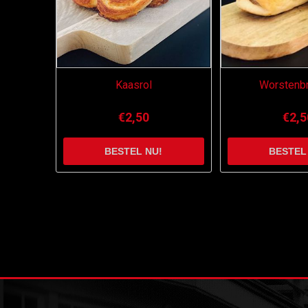
Kaasrol
Worstenb
€2,50
€2,5