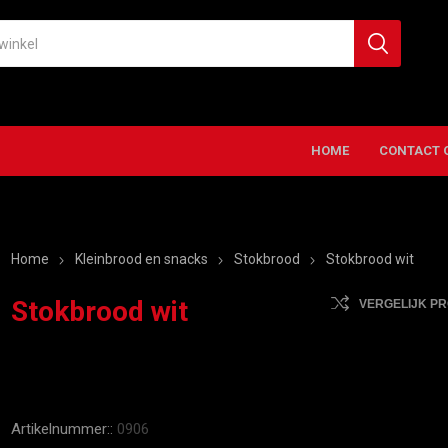
HOME
CONTACT 
Home
Kleinbrood en snacks
Stokbrood
Stokbrood wit
Stokbrood wit
VERGELIJK P
Artikelnummer::
0906