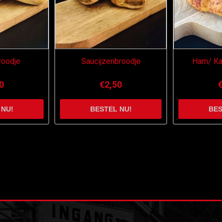
roodje
Saucijzenbroodje
Ham/ Ka
0
€2,50