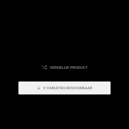
VERGELIJK PRODUCT
0
VARIATIES BESCHIKBAAR
Dit product is uitverkocht