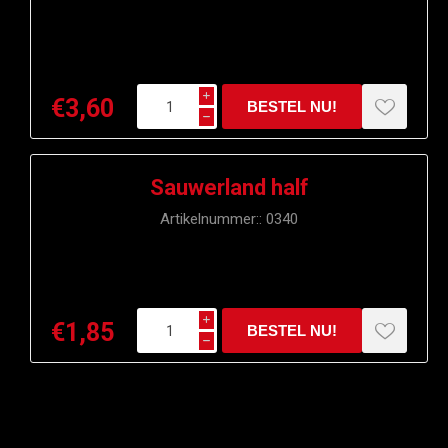
i
€3,60
h
Sauwerland half
Artikelnummer::
0340
i
€1,85
h