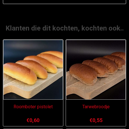
Klanten die dit kochten, kochten ook..
Roomboter pistolet
Tarwebroodje
€0,60
€0,55