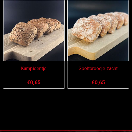
Kampioentje
Speltbroodje zacht
€0,65
€0,65