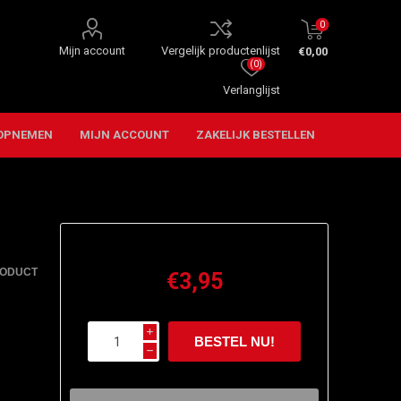
0
Mijn account
Vergelijk productenlijst
€0,00
(0)
Verlanglijst
OPNEMEN
MIJN ACCOUNT
ZAKELIJK BESTELLEN
RODUCT
€3,95
i
h