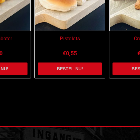
mboter
Pistolets
Cr
0
€0,55