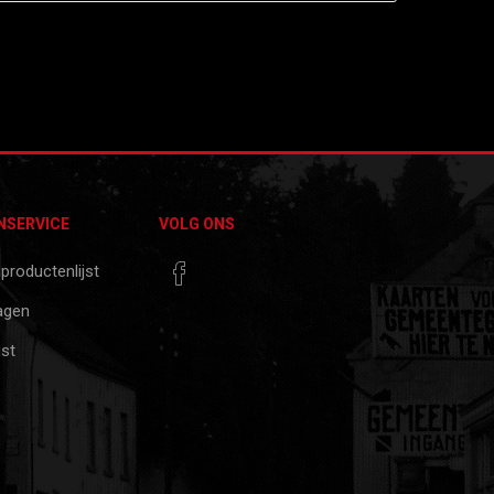
NSERVICE
VOLG ONS
 productenlijst
agen
jst