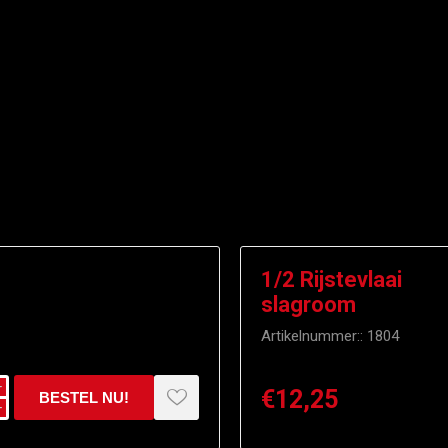
1/2 Rijstevlaai
slagroom
Artikelnummer::
1804
i
€12,25
h