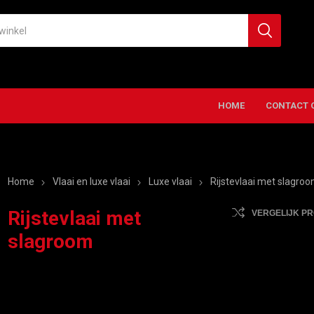
HOME
CONTACT 
Home
Vlaai en luxe vlaai
Luxe vlaai
Rijstevlaai met slagro
Rijstevlaai met
VERGELIJK P
slagroom