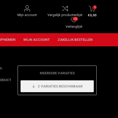
0
Mijn account
Vergelijk productenlijst
€0,00
(0)
Verlanglijst
OPNEMEN
MIJN ACCOUNT
ZAKELIJK BESTELLEN
om
MEERDERE VARIATIES
RODUCT
2
VARIATIES BESCHIKBAAR