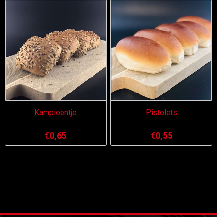
Kampioentje
Pistolets
€0,65
€0,55