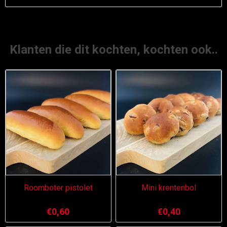
Klanten die dit kochten, kochten ook..
Roomboter pistolet
Mini krentenbol
€0,60
€0,40