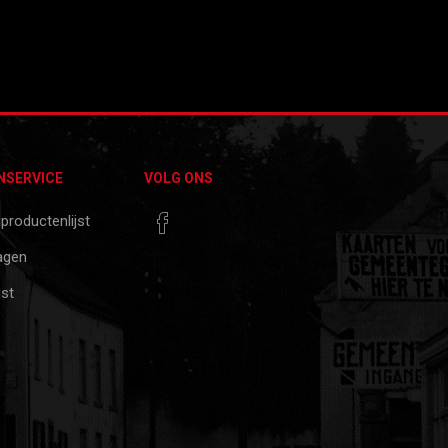
NSERVICE
VOLG ONS
 productenlijst
agen
jst