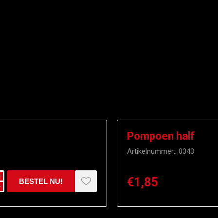
Pompoen half
Artikelnummer::
0343
i
€1,85
h