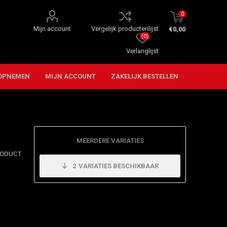
0
Mijn account
Vergelijk productenlijst
€0,00
(0)
Verlanglijst
OPNEMEN
MIJN ACCOUNT
ZAKELIJK BESTELLEN
MEERDERE VARIATIES
RODUCT
2
VARIATIES BESCHIKBAAR