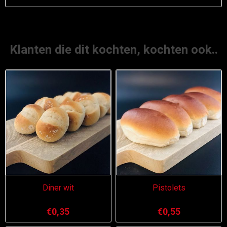
Klanten die dit kochten, kochten ook..
Diner wit
Pistolets
€0,35
€0,55