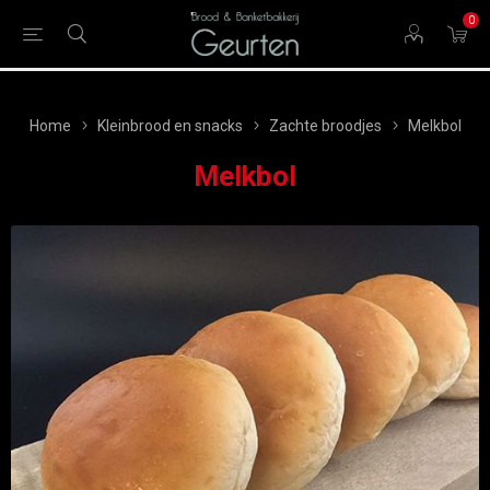
0
Home
Kleinbrood en snacks
Zachte broodjes
Melkbol
Melkbol