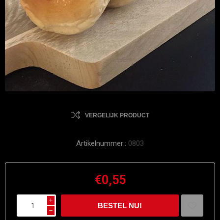
VERGELIJK PRODUCT
Artikelnummer::
0803
€0,55
i
h