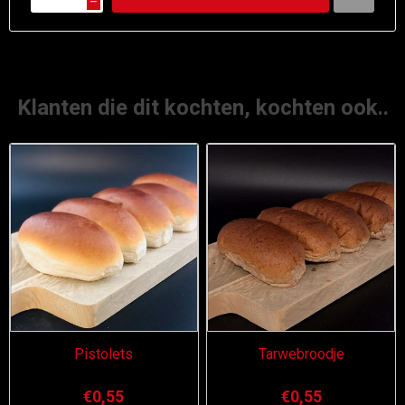
h
Klanten die dit kochten, kochten ook..
Pistolets
Tarwebroodje
€0,55
€0,55