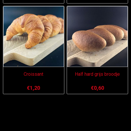
Croissant
Half hard grijs broodje
€1,20
€0,60