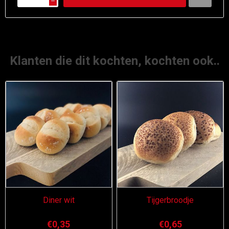
h
Klanten die dit kochten, kochten ook..
Diner wit
Tijgerbroodje
€0,35
€0,65