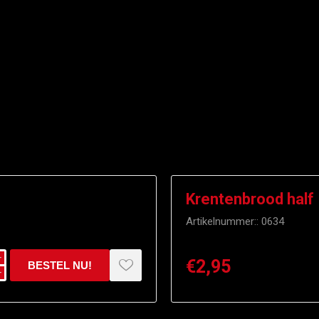
Krentenbrood half
Artikelnummer::
0634
i
€2,95
h