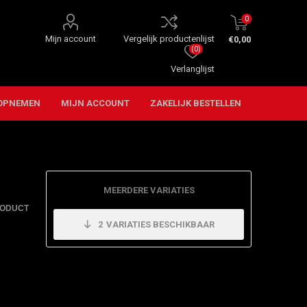
0
Mijn account
Vergelijk productenlijst
€0,00
(0)
Verlanglijst
OPNEMEN
MIJN ACCOUNT
ZAKELIJK BESTELLEN
MEERDERE VARIATIES
RODUCT
2
VARIATIES BESCHIKBAAR