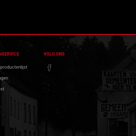
NSERVICE
VOLG ONS
 productenlijst
agen
jst