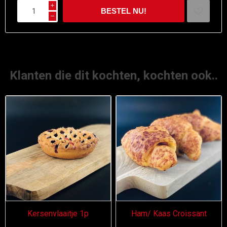
i
h
Klanten die dit kochten, kochten ook..
Kersenvlaaitje 1p
Ham/ Kaas Croissant