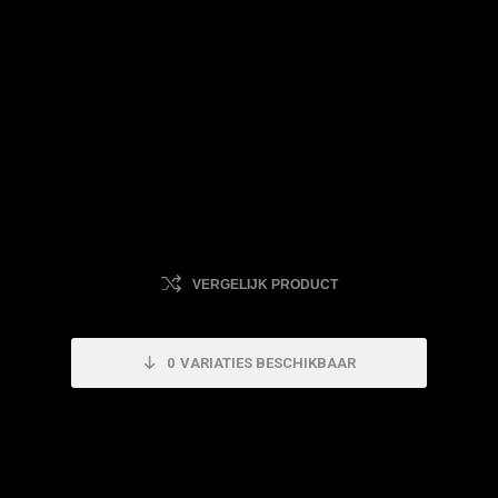
VERGELIJK PRODUCT
0
VARIATIES BESCHIKBAAR
Dit product is uitverkocht