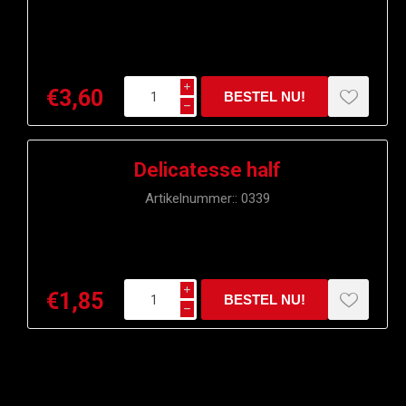
i
€3,60
h
Delicatesse half
Artikelnummer::
0339
i
€1,85
h