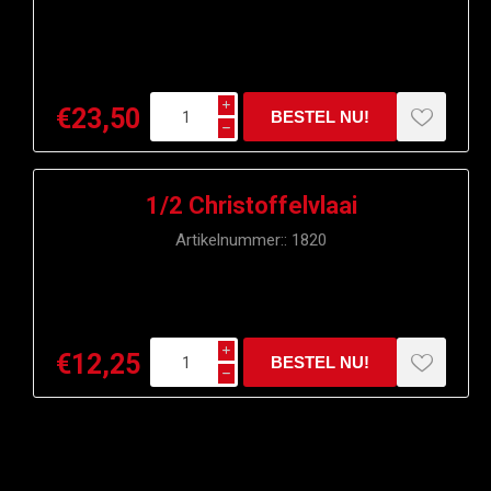
i
€23,50
h
1/2 Christoffelvlaai
Artikelnummer::
1820
i
€12,25
h