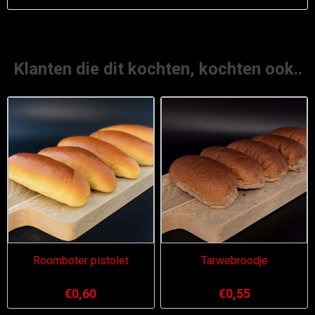
Klanten die dit kochten, kochten ook..
Roomboter pistolet
Tarwebroodje
€0,60
€0,55