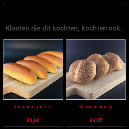
Klanten die dit kochten, kochten ook..
Roomboter pistolet
Elf zaden broodje
€0,60
€0,65