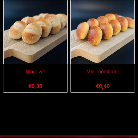
Diner wit
Mini roomboter
€0,35
€0,40