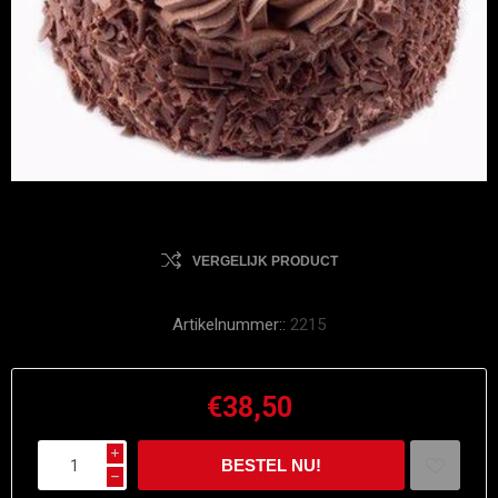
VERGELIJK PRODUCT
Artikelnummer::
2215
€38,50
i
h