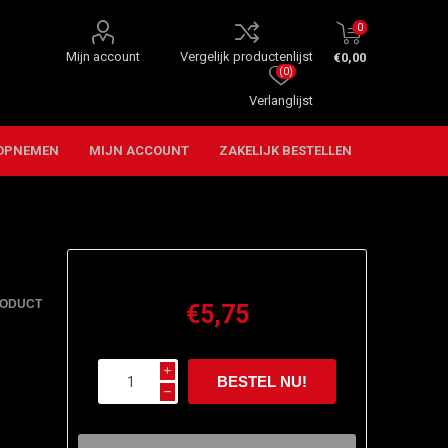
0
Mijn account
Vergelijk productenlijst
€0,00
(0)
Verlanglijst
OPNEMEN
MIJN ACCOUNT
ZAKELIJK BESTELLEN
RODUCT
€5,75
i
h