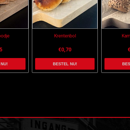
oodje
Krentenbol
Kam
5
€0,70