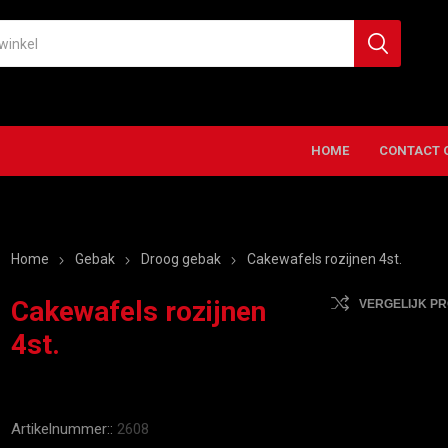
HOME
CONTACT 
Home
Gebak
Droog gebak
Cakewafels rozijnen 4st.
Cakewafels rozijnen
VERGELIJK P
4st.
Artikelnummer::
2608