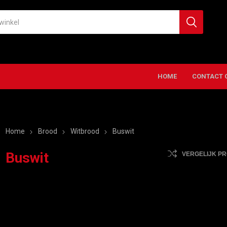
HOME
CONTACT 
Home
Brood
Witbrood
Buswit
Buswit
VERGELIJK P