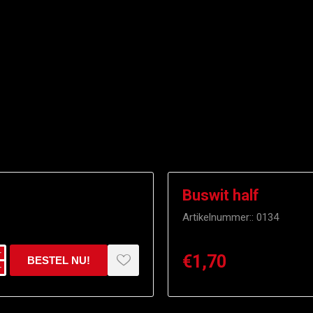
Buswit half
Artikelnummer::
0134
i
€1,70
h