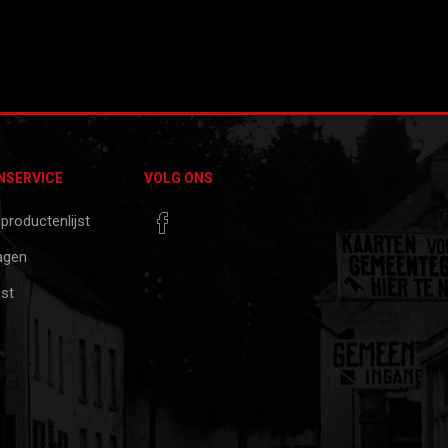
NSERVICE
VOLG ONS
 productenlijst
agen
jst