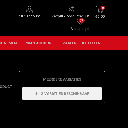
0
Mijn account
Vergelijk productenlijst
€0,00
(0)
Verlanglijst
OPNEMEN
MIJN ACCOUNT
ZAKELIJK BESTELLEN
MEERDERE VARIATIES
RODUCT
2
VARIATIES BESCHIKBAAR