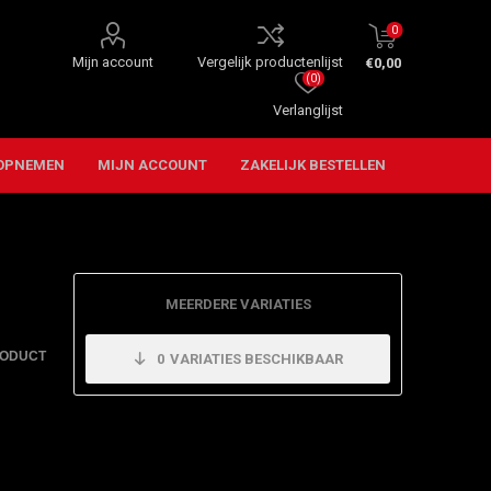
0
Mijn account
Vergelijk productenlijst
€0,00
(0)
Verlanglijst
OPNEMEN
MIJN ACCOUNT
ZAKELIJK BESTELLEN
MEERDERE VARIATIES
RODUCT
0
VARIATIES BESCHIKBAAR