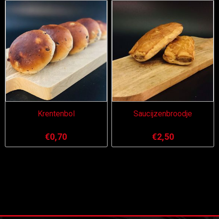
Krentenbol
Saucijzenbroodje
€0,70
€2,50