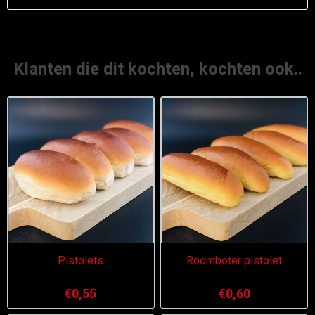
Klanten die dit kochten, kochten ook..
Pistolets
Roomboter pistolet
€0,55
€0,60